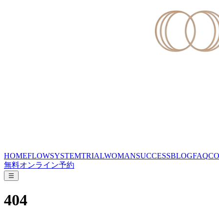
HOME
FLOW
SYSTEM
TRIAL
WOMAN
SUCCESS
BLOG
FAQ
CO
無料オンライン予約
404