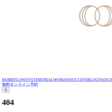
HOME
FLOW
SYSTEM
TRIAL
WOMAN
SUCCESS
BLOG
FAQ
CO
無料オンライン予約
404