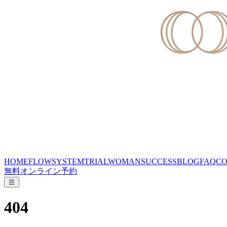
HOME
FLOW
SYSTEM
TRIAL
WOMAN
SUCCESS
BLOG
FAQ
CO
無料オンライン予約
404