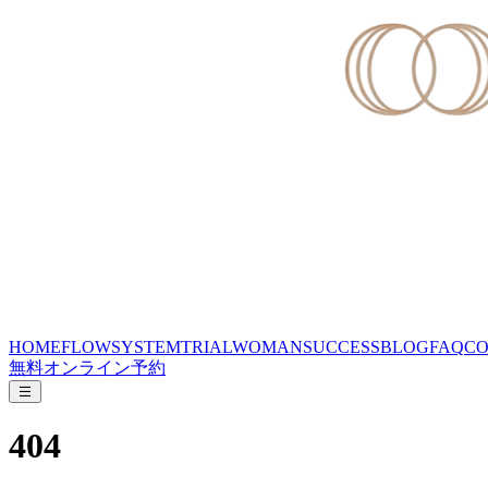
HOME
FLOW
SYSTEM
TRIAL
WOMAN
SUCCESS
BLOG
FAQ
CO
無料オンライン予約
404