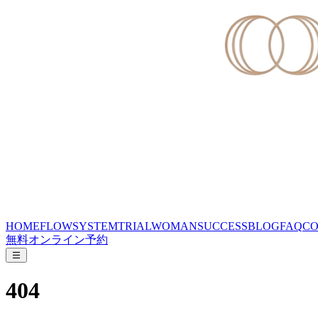
HOME
FLOW
SYSTEM
TRIAL
WOMAN
SUCCESS
BLOG
FAQ
CO
無料オンライン予約
404