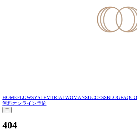
HOME
FLOW
SYSTEM
TRIAL
WOMAN
SUCCESS
BLOG
FAQ
CO
無料オンライン予約
404