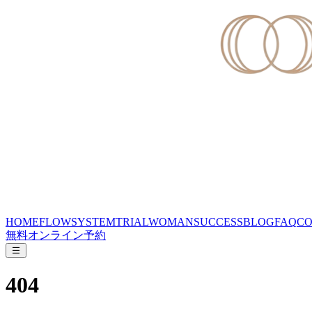
HOME
FLOW
SYSTEM
TRIAL
WOMAN
SUCCESS
BLOG
FAQ
CO
無料オンライン予約
404