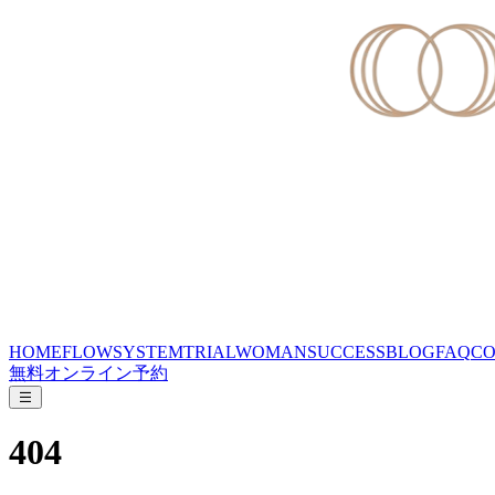
HOME
FLOW
SYSTEM
TRIAL
WOMAN
SUCCESS
BLOG
FAQ
CO
無料オンライン予約
404