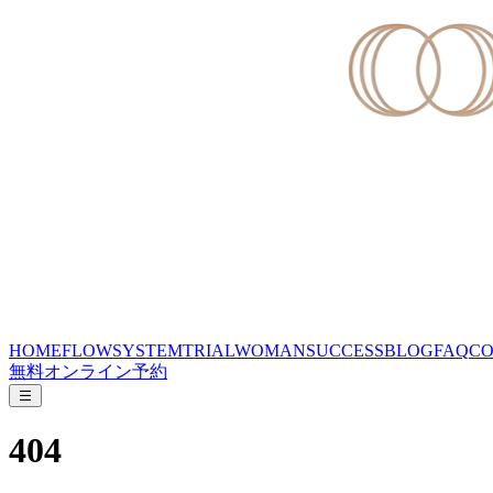
HOME
FLOW
SYSTEM
TRIAL
WOMAN
SUCCESS
BLOG
FAQ
CO
無料オンライン予約
404