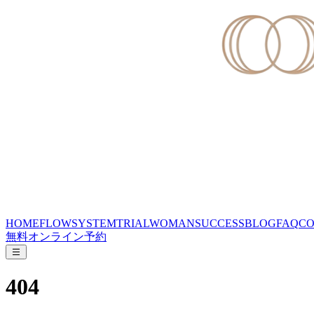
HOME
FLOW
SYSTEM
TRIAL
WOMAN
SUCCESS
BLOG
FAQ
CO
無料オンライン予約
404