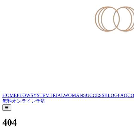
HOME
FLOW
SYSTEM
TRIAL
WOMAN
SUCCESS
BLOG
FAQ
CO
無料オンライン予約
404