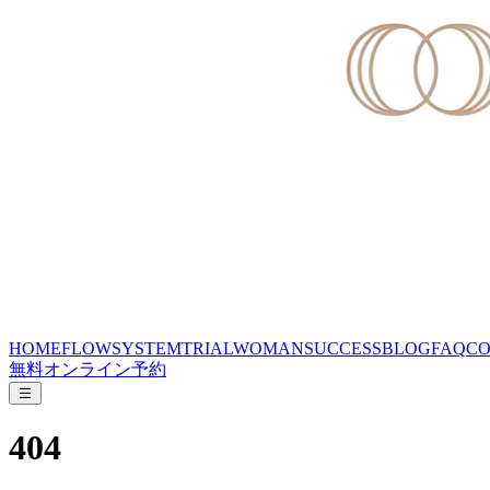
HOME
FLOW
SYSTEM
TRIAL
WOMAN
SUCCESS
BLOG
FAQ
CO
無料オンライン予約
404