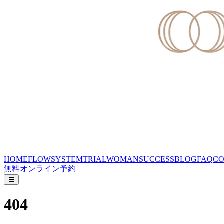
HOME
FLOW
SYSTEM
TRIAL
WOMAN
SUCCESS
BLOG
FAQ
CO
無料オンライン予約
404