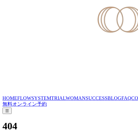
HOME
FLOW
SYSTEM
TRIAL
WOMAN
SUCCESS
BLOG
FAQ
CO
無料オンライン予約
404